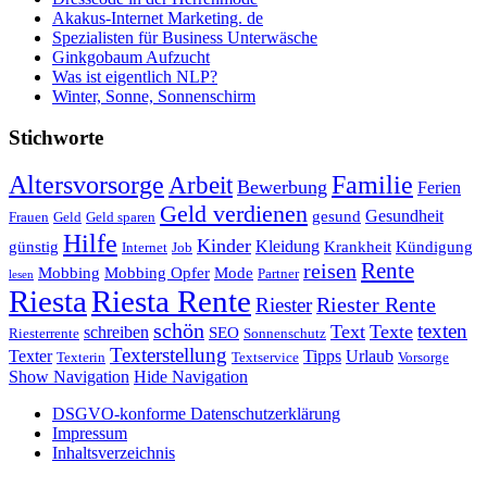
Akakus-Internet Marketing. de
Spezialisten für Business Unterwäsche
Ginkgobaum Aufzucht
Was ist eigentlich NLP?
Winter, Sonne, Sonnenschirm
Stichworte
Altersvorsorge
Familie
Arbeit
Bewerbung
Ferien
Geld verdienen
Gesundheit
gesund
Frauen
Geld
Geld sparen
Hilfe
Kinder
Kleidung
günstig
Krankheit
Kündigung
Internet
Job
Rente
reisen
Mobbing
Mobbing Opfer
Mode
Partner
lesen
Riesta
Riesta Rente
Riester
Riester Rente
schön
texten
Text
Texte
schreiben
SEO
Riesterrente
Sonnenschutz
Texterstellung
Texter
Tipps
Urlaub
Texterin
Textservice
Vorsorge
Show Navigation
Hide Navigation
DSGVO-konforme Datenschutzerklärung
Impressum
Inhaltsverzeichnis