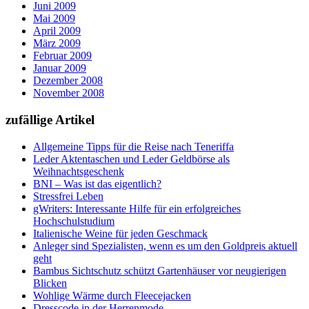
Juni 2009
Mai 2009
April 2009
März 2009
Februar 2009
Januar 2009
Dezember 2008
November 2008
zufällige Artikel
Allgemeine Tipps für die Reise nach Teneriffa
Leder Aktentaschen und Leder Geldbörse als
Weihnachtsgeschenk
BNI – Was ist das eigentlich?
Stressfrei Leben
gWriters: Interessante Hilfe für ein erfolgreiches
Hochschulstudium
Italienische Weine für jeden Geschmack
Anleger sind Spezialisten, wenn es um den Goldpreis aktuell
geht
Bambus Sichtschutz schützt Gartenhäuser vor neugierigen
Blicken
Wohlige Wärme durch Fleecejacken
Dresscode in der Herrenmode