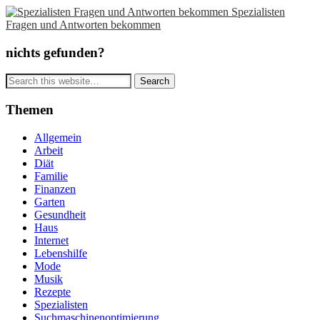
Spezialisten
Fragen und Antworten bekommen
nichts gefunden?
Themen
Allgemein
Arbeit
Diät
Familie
Finanzen
Garten
Gesundheit
Haus
Internet
Lebenshilfe
Mode
Musik
Rezepte
Spezialisten
Suchmaschinenoptimierung