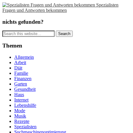
Spezialisten
Fragen und Antworten bekommen
nichts gefunden?
Themen
Allgemein
Arbeit
Diät
Familie
Finanzen
Garten
Gesundheit
Haus
Internet
Lebenshilfe
Mode
Musik
Rezepte
Spezialisten
Suchmaschinenoptimierung