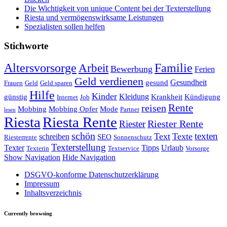
Die Wichtigkeit von unique Content bei der Texterstellung
Riesta und vermögenswirksame Leistungen
Spezialisten sollen helfen
Stichworte
Altersvorsorge
Familie
Arbeit
Bewerbung
Ferien
Geld verdienen
Gesundheit
gesund
Frauen
Geld
Geld sparen
Hilfe
Kinder
Kleidung
günstig
Krankheit
Kündigung
Internet
Job
Rente
reisen
Mobbing
Mobbing Opfer
Mode
Partner
lesen
Riesta
Riesta Rente
Riester
Riester Rente
schön
texten
Text
Texte
schreiben
SEO
Riesterrente
Sonnenschutz
Texterstellung
Texter
Tipps
Urlaub
Texterin
Textservice
Vorsorge
Show Navigation
Hide Navigation
DSGVO-konforme Datenschutzerklärung
Impressum
Inhaltsverzeichnis
Currently browsing