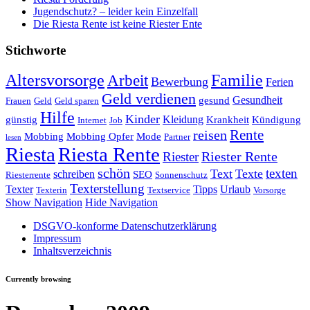
Jugendschutz? – leider kein Einzelfall
Die Riesta Rente ist keine Riester Ente
Stichworte
Altersvorsorge
Familie
Arbeit
Bewerbung
Ferien
Geld verdienen
Gesundheit
gesund
Frauen
Geld
Geld sparen
Hilfe
Kinder
Kleidung
günstig
Krankheit
Kündigung
Internet
Job
Rente
reisen
Mobbing
Mobbing Opfer
Mode
Partner
lesen
Riesta
Riesta Rente
Riester
Riester Rente
schön
texten
Text
Texte
schreiben
SEO
Riesterrente
Sonnenschutz
Texterstellung
Texter
Tipps
Urlaub
Texterin
Textservice
Vorsorge
Show Navigation
Hide Navigation
DSGVO-konforme Datenschutzerklärung
Impressum
Inhaltsverzeichnis
Currently browsing