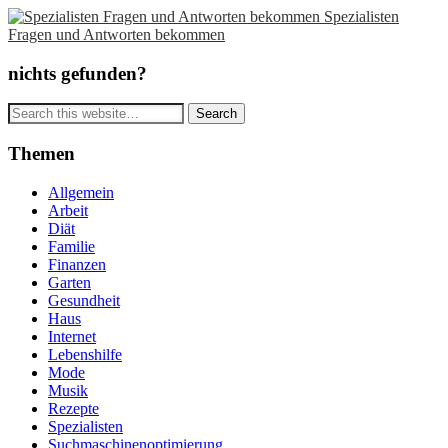
Spezialisten
Fragen und Antworten bekommen
nichts gefunden?
Themen
Allgemein
Arbeit
Diät
Familie
Finanzen
Garten
Gesundheit
Haus
Internet
Lebenshilfe
Mode
Musik
Rezepte
Spezialisten
Suchmaschinenoptimierung