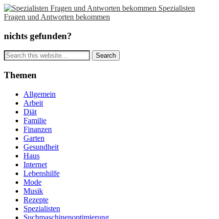
Spezialisten
Fragen und Antworten bekommen
nichts gefunden?
Themen
Allgemein
Arbeit
Diät
Familie
Finanzen
Garten
Gesundheit
Haus
Internet
Lebenshilfe
Mode
Musik
Rezepte
Spezialisten
Suchmaschinenoptimierung