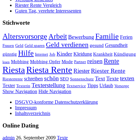
Riester Rente Vergleich
Guten Tag, verehrte Interessenten
Stichworte
Altersvorsorge
Familie
Arbeit
Bewerbung
Ferien
Geld verdienen
Gesundheit
gesund
Frauen
Geld
Geld sparen
Hilfe
Kinder
Kleidung
günstig
Krankheit
Kündigung
Internet
Job
Rente
reisen
Mobbing
Mobbing Opfer
Mode
Partner
lesen
Riesta
Riesta Rente
Riester
Riester Rente
schön
texten
Text
Texte
schreiben
SEO
Riesterrente
Sonnenschutz
Texterstellung
Texter
Tipps
Urlaub
Texterin
Textservice
Vorsorge
Show Navigation
Hide Navigation
DSGVO-konforme Datenschutzerklärung
Impressum
Inhaltsverzeichnis
Online Dating
admin
26. September 2009
Texte