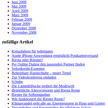
Juni 2009
Mai 2009
April 2009
März 2009
Februar 2009
Januar 2009
Dezember 2008
November 2008
zufällige Artikel
Kreuzfahren für jedermann
Apple iPhone Anwendung ermöglicht Postkartenversand
Riesta oder Rürupp?
Per Online Dating den passenden Partner finden
Sofortkredit-Experten
Beheizbare Handschuhe – neuer Trend
Zur Videokonferenz einladen
Schuhe
Die Lammfelljacke erobert die Modewelt
Betriebliche Altersvorsorge und Riesta Rente
Riester für Selbstständige
Wie funktioniert die Riester Rente?
Klimawandel geht alle an: Energiesparen in Haus und Garten
Fensterfolien und Fensterrollos für effektiven Schutz