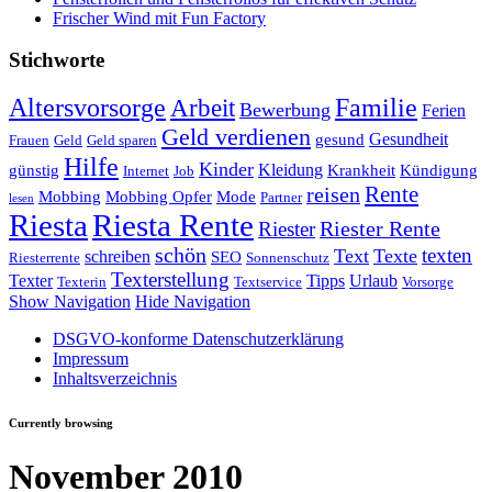
Frischer Wind mit Fun Factory
Stichworte
Altersvorsorge
Familie
Arbeit
Bewerbung
Ferien
Geld verdienen
Gesundheit
gesund
Frauen
Geld
Geld sparen
Hilfe
Kinder
Kleidung
günstig
Krankheit
Kündigung
Internet
Job
Rente
reisen
Mobbing
Mobbing Opfer
Mode
Partner
lesen
Riesta
Riesta Rente
Riester
Riester Rente
schön
texten
Text
Texte
schreiben
SEO
Riesterrente
Sonnenschutz
Texterstellung
Texter
Tipps
Urlaub
Texterin
Textservice
Vorsorge
Show Navigation
Hide Navigation
DSGVO-konforme Datenschutzerklärung
Impressum
Inhaltsverzeichnis
Currently browsing
November 2010