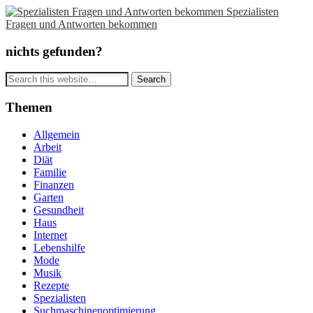
Spezialisten
Fragen und Antworten bekommen
nichts gefunden?
Themen
Allgemein
Arbeit
Diät
Familie
Finanzen
Garten
Gesundheit
Haus
Internet
Lebenshilfe
Mode
Musik
Rezepte
Spezialisten
Suchmaschinenoptimierung