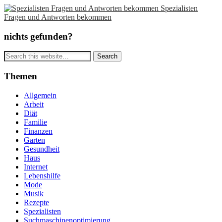
Spezialisten
Fragen und Antworten bekommen
nichts gefunden?
Themen
Allgemein
Arbeit
Diät
Familie
Finanzen
Garten
Gesundheit
Haus
Internet
Lebenshilfe
Mode
Musik
Rezepte
Spezialisten
Suchmaschinenoptimierung