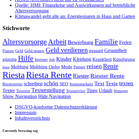
Quelle: HMI: Finanzkrise und Auswirkungen auf betriebliche
Altersversorgung
Klimawandel geht alle an: Energiesparen in Haus und Garten
Stichworte
Altersvorsorge
Familie
Arbeit
Bewerbung
Ferien
Geld verdienen
Gesundheit
gesund
Frauen
Geld
Geld sparen
Hilfe
Kinder
Kleidung
günstig
Krankheit
Kündigung
Internet
Job
Rente
reisen
Mobbing
Mobbing Opfer
Mode
Partner
lesen
Riesta
Riesta Rente
Riester
Riester Rente
schön
texten
Text
Texte
schreiben
SEO
Riesterrente
Sonnenschutz
Texterstellung
Texter
Tipps
Urlaub
Texterin
Textservice
Vorsorge
Show Navigation
Hide Navigation
DSGVO-konforme Datenschutzerklärung
Impressum
Inhaltsverzeichnis
Currently browsing tag