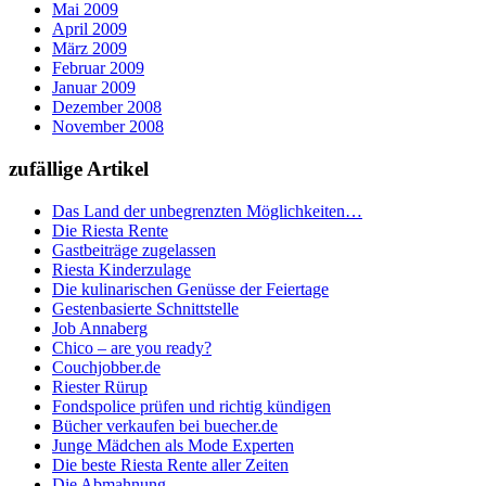
Mai 2009
April 2009
März 2009
Februar 2009
Januar 2009
Dezember 2008
November 2008
zufällige Artikel
Das Land der unbegrenzten Möglichkeiten…
Die Riesta Rente
Gastbeiträge zugelassen
Riesta Kinderzulage
Die kulinarischen Genüsse der Feiertage
Gestenbasierte Schnittstelle
Job Annaberg
Chico – are you ready?
Couchjobber.de
Riester Rürup
Fondspolice prüfen und richtig kündigen
Bücher verkaufen bei buecher.de
Junge Mädchen als Mode Experten
Die beste Riesta Rente aller Zeiten
Die Abmahnung