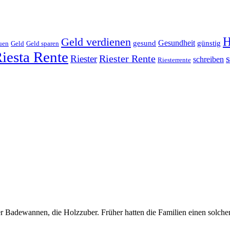
H
Geld verdienen
Gesundheit
gesund
günstig
uen
Geld
Geld sparen
iesta Rente
Riester
Riester Rente
schreiben
Riesterrente
iger Badewannen, die Holzzuber. Früher hatten die Familien einen solc