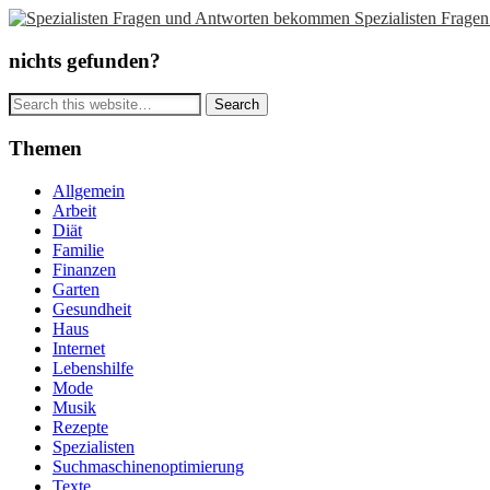
Spezialisten Frag
nichts gefunden?
Themen
Allgemein
Arbeit
Diät
Familie
Finanzen
Garten
Gesundheit
Haus
Internet
Lebenshilfe
Mode
Musik
Rezepte
Spezialisten
Suchmaschinenoptimierung
Texte