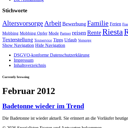
Stichworte
Altersvorsorge
Familie
Arbeit
Bewerbung
Ferien
Fra
Riesta
R
Rente
reisen
Mobbing
Mobbing Opfer
Mode
Partner
Texterstellung
Tipps
Urlaub
Textservice
Vorsorge
Show Navigation
Hide Navigation
DSGVO-konforme Datenschutzerklärung
Impressum
Inhaltsverzeichnis
Currently browsing
Februar 2012
Badetonne wieder im Trend
Die Badetonne ist wieder aktuell. Sie erinnert an die Vorläufer heut
© 2026 Spezialisten Fragen und Antworten bekommen