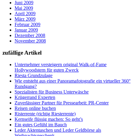
Juni 2009
Mai 2009
April 2009
März 2009
Februar 2009
Januar 2009
Dezember 2008
November 2008
zufällige Artikel
Unternehmer versteigern original Walk-of-Fame
Hollywoodstern für guten Zweck
Riesta Grundzulage
Wie entsteht aus einer Panoramafotografie ein virtueller 360°
Rundgang?
Spezialisten für Business Unterwäsche
Krügerrand Experten
Zuverlässiger Partner für Pressearbeit: PR-Center
Reisen online buchen
Risterrente (richtig Riesterrente)
Kernseife flüssig machen: So geht’s
Ein gutes Gefühl im Bauch
Leder Aktentaschen und Leder Geldbörse als
Weihnachtsgeschenk