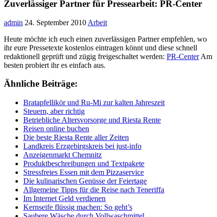
Zuverlässiger Partner für Pressearbeit: PR-Center
admin
24. September 2010
Arbeit
Heute möchte ich euch einen zuverlässigen Partner empfehlen, wo
ihr eure Pressetexte kostenlos eintragen könnt und diese schnell
redaktionell geprüft und zügig freigeschaltet werden:
PR-Center
Am
besten probiert ihr es einfach aus.
Ähnliche Beiträge:
Bratapfellikör und Ru-Mi zur kalten Jahreszeit
Steuern, aber richtig
Betriebliche Altersvorsorge und Riesta Rente
Reisen online buchen
Die beste Riesta Rente aller Zeiten
Landkreis Erzgebirgskreis bei just-info
Anzeigenmarkt Chemnitz
Produktbeschreibungen und Textpakete
Stressfreies Essen mit dem Pizzaservice
Die kulinarischen Genüsse der Feiertage
Allgemeine Tipps für die Reise nach Teneriffa
Im Internet Geld verdienen
Kernseife flüssig machen: So geht’s
Saubere Wäsche durch Vollwaschmittel