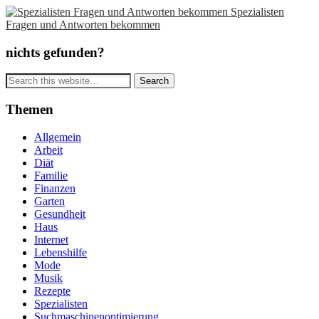
Spezialisten
Fragen und Antworten bekommen
nichts gefunden?
Themen
Allgemein
Arbeit
Diät
Familie
Finanzen
Garten
Gesundheit
Haus
Internet
Lebenshilfe
Mode
Musik
Rezepte
Spezialisten
Suchmaschinenoptimierung