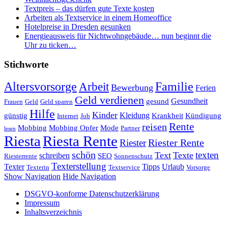
Textpreis – das dürfen gute Texte kosten
Arbeiten als Textservice in einem Homeoffice
Hotelpreise in Dresden gesunken
Energieausweis für Nichtwohngebäude… nun beginnt die
Uhr zu ticken…
Stichworte
Altersvorsorge
Familie
Arbeit
Bewerbung
Ferien
Geld verdienen
Gesundheit
gesund
Frauen
Geld
Geld sparen
Hilfe
Kinder
Kleidung
günstig
Krankheit
Kündigung
Internet
Job
Rente
reisen
Mobbing
Mobbing Opfer
Mode
Partner
lesen
Riesta
Riesta Rente
Riester
Riester Rente
schön
texten
Text
Texte
schreiben
SEO
Riesterrente
Sonnenschutz
Texterstellung
Texter
Tipps
Urlaub
Texterin
Textservice
Vorsorge
Show Navigation
Hide Navigation
DSGVO-konforme Datenschutzerklärung
Impressum
Inhaltsverzeichnis