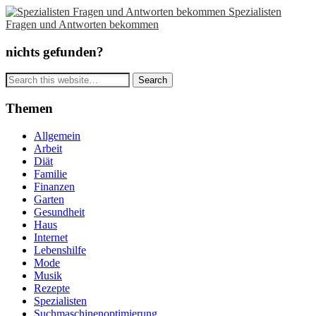
Spezialisten
Fragen und Antworten bekommen
nichts gefunden?
Themen
Allgemein
Arbeit
Diät
Familie
Finanzen
Garten
Gesundheit
Haus
Internet
Lebenshilfe
Mode
Musik
Rezepte
Spezialisten
Suchmaschinenoptimierung