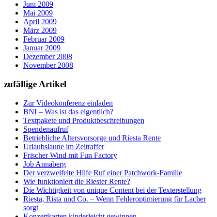
Juni 2009
Mai 2009
April 2009
März 2009
Februar 2009
Januar 2009
Dezember 2008
November 2008
zufällige Artikel
Zur Videokonferenz einladen
BNI – Was ist das eigentlich?
Textpakete und Produktbeschreibungen
Spendenaufruf
Betriebliche Altersvorsorge und Riesta Rente
Urlaubslaune im Zeitraffer
Frischer Wind mit Fun Factory
Job Annaberg
Der verzweifelte Hilfe Ruf einer Patchwork-Familie
Wie funktioniert die Riester Rente?
Die Wichtigkeit von unique Content bei der Texterstellung
Riesta, Rista und Co. – Wenn Fehleroptimierung für Lacher
sorgt
Konzertkarten kinderleicht gewinnen