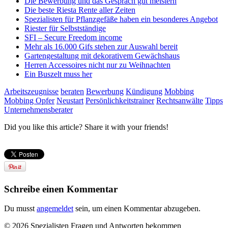
Die Bewerbung und das Gespräch gut meistern
Die beste Riesta Rente aller Zeiten
Spezialisten für Pflanzgefäße haben ein besonderes Angebot
Riester für Selbstständige
SFI – Secure Freedom income
Mehr als 16.000 Gifs stehen zur Auswahl bereit
Gartengestaltung mit dekorativem Gewächshaus
Herren Accessoires nicht nur zu Weihnachten
Ein Buszelt muss her
Arbeitszeugnisse
beraten
Bewerbung
Kündigung
Mobbing
Mobbing Opfer
Neustart
Persönlichkeitstrainer
Rechtsanwälte
Tipps
Unternehmensberater
Did you like this article? Share it with your friends!
Schreibe einen Kommentar
Du musst
angemeldet
sein, um einen Kommentar abzugeben.
© 2026 Spezialisten Fragen und Antworten bekommen