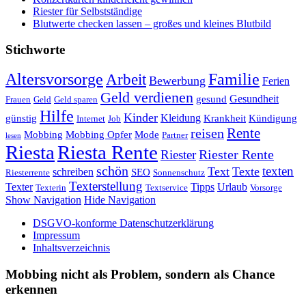
Riester für Selbstständige
Blutwerte checken lassen – großes und kleines Blutbild
Stichworte
Altersvorsorge
Familie
Arbeit
Bewerbung
Ferien
Geld verdienen
Gesundheit
gesund
Frauen
Geld
Geld sparen
Hilfe
Kinder
Kleidung
günstig
Krankheit
Kündigung
Internet
Job
Rente
reisen
Mobbing
Mobbing Opfer
Mode
Partner
lesen
Riesta
Riesta Rente
Riester
Riester Rente
schön
texten
Text
Texte
schreiben
SEO
Riesterrente
Sonnenschutz
Texterstellung
Texter
Tipps
Urlaub
Texterin
Textservice
Vorsorge
Show Navigation
Hide Navigation
DSGVO-konforme Datenschutzerklärung
Impressum
Inhaltsverzeichnis
Mobbing nicht als Problem, sondern als Chance
erkennen