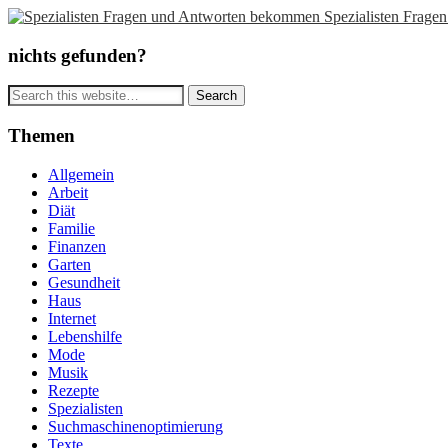
Spezialisten Frag
nichts gefunden?
Themen
Allgemein
Arbeit
Diät
Familie
Finanzen
Garten
Gesundheit
Haus
Internet
Lebenshilfe
Mode
Musik
Rezepte
Spezialisten
Suchmaschinenoptimierung
Texte