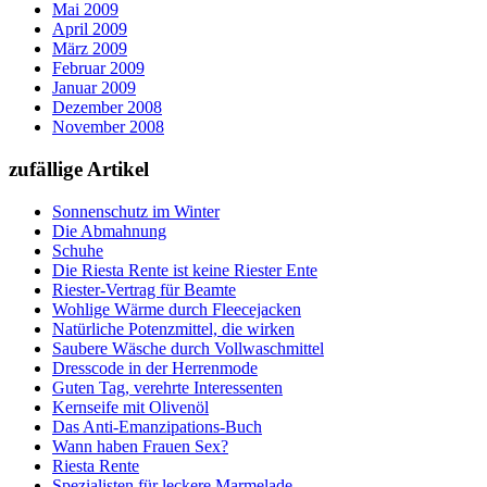
Mai 2009
April 2009
März 2009
Februar 2009
Januar 2009
Dezember 2008
November 2008
zufällige Artikel
Sonnenschutz im Winter
Die Abmahnung
Schuhe
Die Riesta Rente ist keine Riester Ente
Riester-Vertrag für Beamte
Wohlige Wärme durch Fleecejacken
Natürliche Potenzmittel, die wirken
Saubere Wäsche durch Vollwaschmittel
Dresscode in der Herrenmode
Guten Tag, verehrte Interessenten
Kernseife mit Olivenöl
Das Anti-Emanzipations-Buch
Wann haben Frauen Sex?
Riesta Rente
Spezialisten für leckere Marmelade