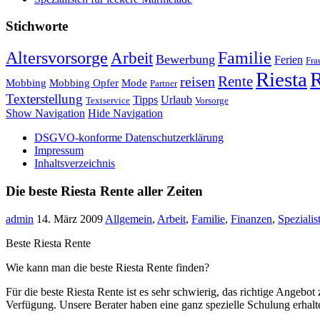
Stichworte
Altersvorsorge
Familie
Arbeit
Bewerbung
Ferien
Fra
Riesta
R
Rente
reisen
Mobbing
Mobbing Opfer
Mode
Partner
Texterstellung
Tipps
Urlaub
Textservice
Vorsorge
Show Navigation
Hide Navigation
DSGVO-konforme Datenschutzerklärung
Impressum
Inhaltsverzeichnis
Die beste Riesta Rente aller Zeiten
admin
14. März 2009
Allgemein
,
Arbeit
,
Familie
,
Finanzen
,
Spezialis
Beste Riesta Rente
Wie kann man die beste Riesta Rente finden?
Für die beste Riesta Rente ist es sehr schwierig, das richtige Angeb
Verfügung. Unsere Berater haben eine ganz spezielle Schulung erhalte