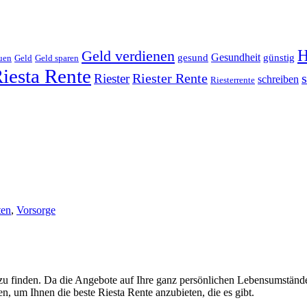
H
Geld verdienen
Gesundheit
gesund
günstig
uen
Geld
Geld sparen
iesta Rente
Riester
Riester Rente
schreiben
Riesterrente
ten
,
Vorsorge
ot zu finden. Da die Angebote auf Ihre ganz persönlichen Lebensumstände
n, um Ihnen die beste Riesta Rente anzubieten, die es gibt.