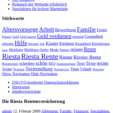
Relaunch der Webseite erfolgreich
Spezialisten für leckere Marmelade
Stichworte
Altersvorsorge
Familie
Arbeit
Bewerbung
Ferien
Geld verdienen
Gesundheit
gesund
Frauen
Geld
Geld sparen
Hilfe
Kinder
Kleidung
günstig
Krankheit
Kündigung
Internet
Job
Rente
reisen
Mobbing
Mobbing Opfer
Mode
Partner
lesen
Riesta
Riesta Rente
Riester
Riester Rente
schön
texten
Text
Texte
schreiben
SEO
Riesterrente
Sonnenschutz
Texterstellung
Texter
Tipps
Urlaub
Texterin
Textservice
Vorsorge
Show Navigation
Hide Navigation
DSGVO-konforme Datenschutzerklärung
Impressum
Inhaltsverzeichnis
Die Riesta Rentenversicherung
admin
12. Februar 2009
Allgemein
,
Familie
,
Finanzen
,
Spezialisten
,