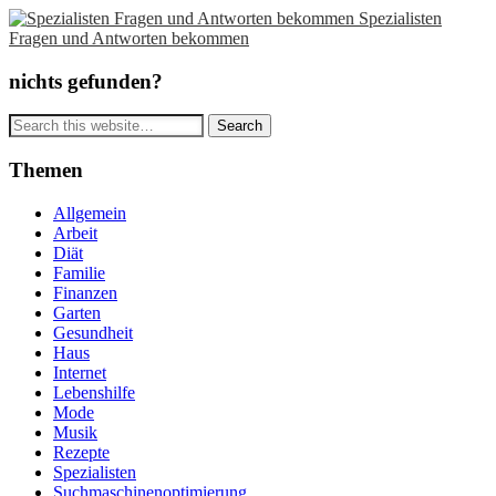
Spezialisten
Fragen und Antworten bekommen
nichts gefunden?
Themen
Allgemein
Arbeit
Diät
Familie
Finanzen
Garten
Gesundheit
Haus
Internet
Lebenshilfe
Mode
Musik
Rezepte
Spezialisten
Suchmaschinenoptimierung