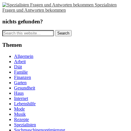
Spezialisten
Fragen und Antworten bekommen
nichts gefunden?
Themen
Allgemein
Arbeit
Diät
Familie
Finanzen
Garten
Gesundheit
Haus
Internet
Lebenshilfe
Mode
Musik
Rezepte
Spezialisten
Suchmaschinenoptimierung