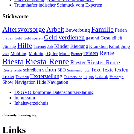
Traumhafter indischer Schmuck vom Experten
Stichworte
Altersvorsorge
Familie
Arbeit
Bewerbung
Ferien
Geld verdienen
Gesundheit
gesund
Frauen
Geld
Geld sparen
Hilfe
Kinder
Kleidung
günstig
Krankheit
Kündigung
Internet
Job
Rente
reisen
Mobbing
Mobbing Opfer
Mode
Partner
lesen
Riesta
Riesta Rente
Riester
Riester Rente
schön
texten
Text
Texte
schreiben
SEO
Riesterrente
Sonnenschutz
Texterstellung
Texter
Tipps
Urlaub
Texterin
Textservice
Vorsorge
Show Navigation
Hide Navigation
DSGVO-konforme Datenschutzerklärung
Impressum
Inhaltsverzeichnis
Currently browsing tag
Links