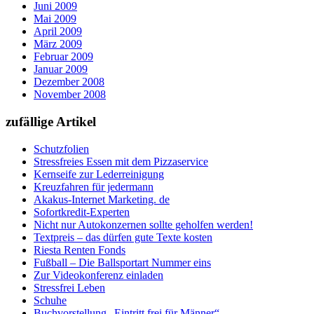
Juni 2009
Mai 2009
April 2009
März 2009
Februar 2009
Januar 2009
Dezember 2008
November 2008
zufällige Artikel
Schutzfolien
Stressfreies Essen mit dem Pizzaservice
Kernseife zur Lederreinigung
Kreuzfahren für jedermann
Akakus-Internet Marketing. de
Sofortkredit-Experten
Nicht nur Autokonzernen sollte geholfen werden!
Textpreis – das dürfen gute Texte kosten
Riesta Renten Fonds
Fußball – Die Ballsportart Nummer eins
Zur Videokonferenz einladen
Stressfrei Leben
Schuhe
Buchvorstellung „Eintritt frei für Männer“